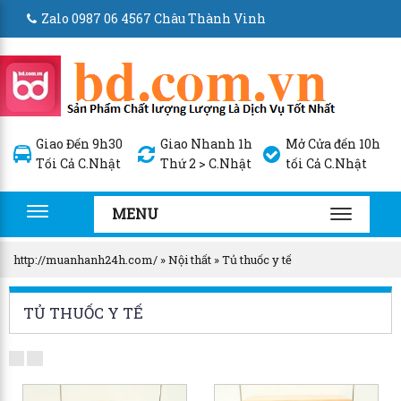
Zalo 0987 06 4567 Châu Thành Vinh
Giao Đến 9h30
Giao Nhanh 1h
Mở Cửa đến 10h
Tối Cả C.Nhật
Thứ 2 > C.Nhật
tối Cả C.Nhật
MENU
Toggle
TOGGLE
navigation
NAVIGA
http://muanhanh24h.com/
»
Nội thất
»
Tủ thuốc y tế
TỦ THUỐC Y TẾ