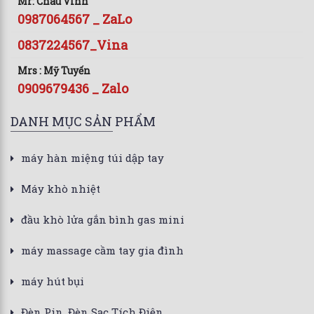
Mr: Châu Vinh
0987064567 _ ZaLo
0837224567_Vina
Mrs : Mỹ Tuyến
0909679436 _ Zalo
DANH MỤC SẢN PHẨM
máy hàn miệng túi dập tay
Máy khò nhiệt
đầu khò lửa gắn bình gas mini
máy massage cầm tay gia đình
máy hút bụi
Đèn Pin, Đèn Sạc Tích Điện