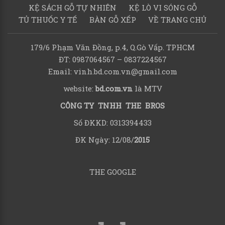
KỆ SÁCH GỖ TỰ NHIÊN
KỆ LÒ VI SÓNG GỖ
TỦ THUỐC Y TẾ
BÀN GỖ XẾP
VỀ TRANG CHỦ
179/6 Phạm Văn Đồng, p.4, Q.Gò Vấp. TPHCM
ĐT: 0987064567 – 0837224567
Email: vinh.bd.com.vn@gmail.com
website:
bd.com.vn
là MTV
CÔNG TY TNHH THE BROS
Số ĐKKD: 0313394433
ĐK Ngày: 12/08/
2015
THE GOOGLE