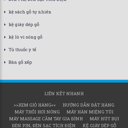
kệ sách gỗ tự nhiên
kệ giày dép gỗ
kệ lò vi sóng gỗ
Tủ thuốc y tế
Bàn gỗ xếp
LIÊN KẾT NHANH
>>XEM GIỎ HÀNG<<
HƯỚNG DẪN ĐẶT HÀNG
MÁY THỔI HƠI NÓNG
MÁY HÀN MIỆNG TÚI
MÁY MASSAGE CẦM TAY GIA ĐÌNH
MÁY HÚT BỤI
ĐÈN PIN, ĐÈN SẠC TÍCH ĐIỆN
KỆ GIÀY DÉP GỖ