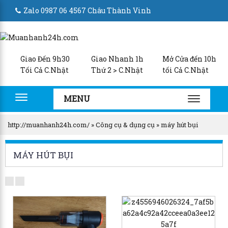
Zalo 0987 06 4567 Châu Thành Vinh
Giao Đến 9h30
Giao Nhanh 1h
Mở Cửa đến 10h
Tối Cả C.Nhật
Thứ 2 > C.Nhật
tối Cả C.Nhật
MENU
Toggle
TOGGLE
navigation
NAVIGA
http://muanhanh24h.com/
»
Công cụ & dụng cụ
»
máy hút bụi
MÁY HÚT BỤI