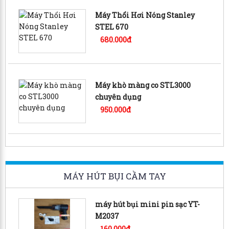
Máy Thổi Hơi Nóng Stanley
STEL 670
680.000đ
Máy khò màng co STL3000
chuyên dụng
950.000đ
MÁY HÚT BỤI CẦM TAY
máy hút bụi mini pin sạc YT-
M2037
160.000đ