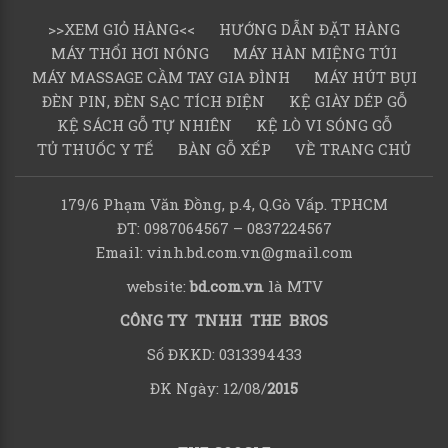
>>XEM GIỎ HÀNG<<
HƯỚNG DẪN ĐẶT HÀNG
MÁY THỔI HƠI NÓNG
MÁY HÀN MIỆNG TÚI
MÁY MASSAGE CẦM TAY GIA ĐÌNH
MÁY HÚT BỤI
ĐÈN PIN, ĐÈN SẠC TÍCH ĐIỆN
KỆ GIÀY DÉP GỖ
KỆ SÁCH GỖ TỰ NHIÊN
KỆ LÒ VI SÓNG GỖ
TỦ THUỐC Y TẾ
BÀN GỖ XẾP
VỀ TRANG CHỦ
179/6 Phạm Văn Đồng, p.4, Q.Gò Vấp. TPHCM
ĐT: 0987064567 – 0837224567
Email: vinh.bd.com.vn@gmail.com
website:
bd.com.vn
là MTV
CÔNG TY TNHH THE BROS
Số ĐKKD: 0313394433
ĐK Ngày: 12/08/
2015