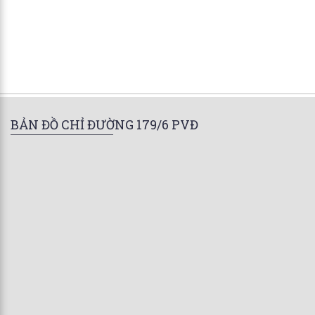
BẢN ĐỒ CHỈ ĐƯỜNG 179/6 PVĐ