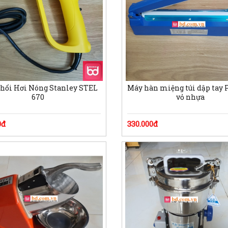
hổi Hơi Nóng Stanley STEL
Máy hàn miệng túi dập tay 
670
vỏ nhựa
0đ
330.000đ