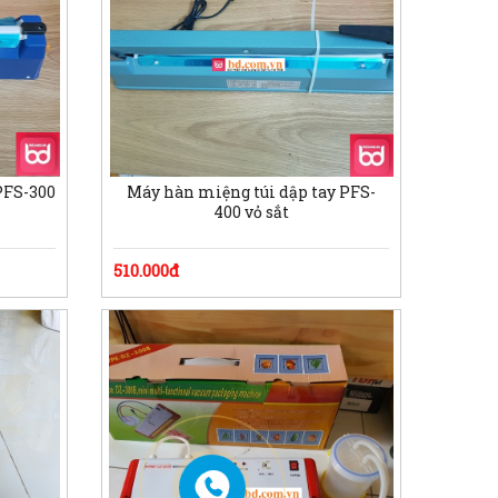
PFS-300
Máy hàn miệng túi dập tay PFS-
400 vỏ sắt
510.000đ