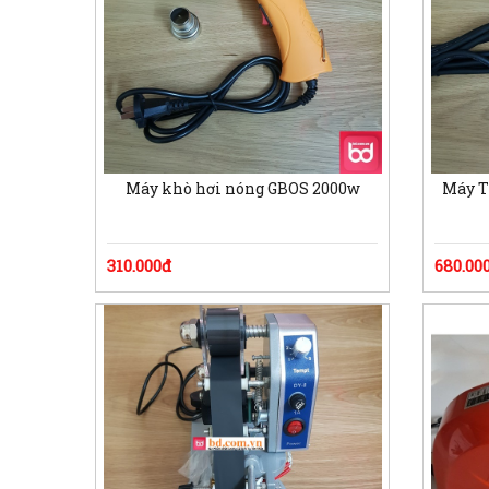
Máy khò hơi nóng GBOS 2000w
Máy T
310.000đ
680.00