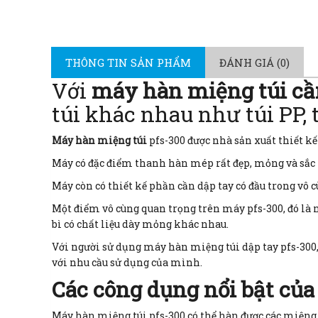
THÔNG TIN SẢN PHẨM
ĐÁNH GIÁ (0)
Với
máy hàn miệng túi cầ
túi khác nhau như túi PP, t
Máy hàn miệng túi
pfs-300 được nhà sản xuất thiết kế
Máy có đặc điểm thanh hàn mép rất đẹp, mỏng và sắc n
Máy còn có thiết kế phần cần dập tay có đầu trong vô 
Một điểm vô cùng quan trọng trên máy pfs-300, đó là n
bì có chất liệu dày mỏng khác nhau.
Với người sử dụng máy hàn miệng túi dập tay pfs-300,
với nhu cầu sử dụng của mình.
Các công dụng nổi bật củ
Máy hàn miệng túi pfs-300 có thể hàn được các miệng t