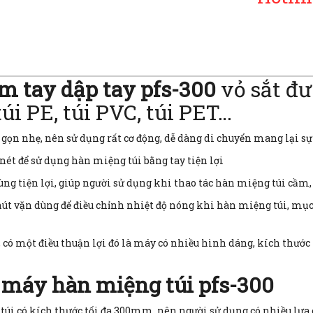
m tay dập tay pfs-300
vỏ sắt đư
úi PE, túi PVC, túi PET…
 gọn nhẹ, nên sử dụng rất cơ động, dễ dàng di chuyển mang lại sự 
ét để sử dụng hàn miệng túi bằng tay tiện lợi
cùng tiện lợi, giúp người sử dụng khi thao tác hàn miệng túi cầm,
út vặn dùng để điều chỉnh nhiệt độ nóng khi hàn miệng túi, mục 
 có một điều thuận lợi đó là máy có nhiều hình dáng, kích thướ
a máy hàn miệng túi pfs-300
úi có kích thước tối đa 300mm, nên người sử dụng có nhiều lựa c