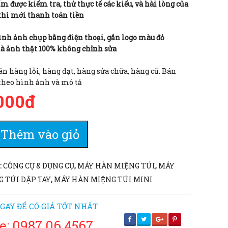
 được kiểm tra, thử thực tế các kiểu, và hài lòng của
thì mới thanh toán tiền
ình ảnh chụp bằng điện thoại, gắn logo màu đỏ
là ảnh thật 100% không chỉnh sửa
n hàng lỗi, hàng dạt, hàng sửa chữa, hàng cũ. Bán
theo hình ảnh và mô tả
000đ
Thêm vào giỏ
:
CÔNG CỤ & DỤNG CỤ
,
MÁY HÀN MIỆNG TÚI
,
MÁY
 TÚI DẬP TAY
,
MÁY HÀN MIỆNG TÚI MINI
GAY ĐỂ CÓ GIÁ TỐT NHẤT
e: 0987 06 4567