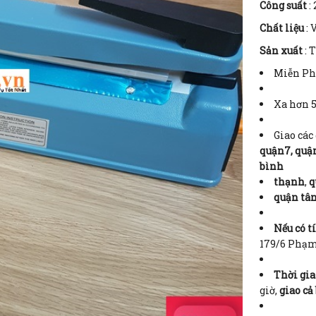
Công suất
: 
Chất liệu
:
V
Sản xuất
:
T
Miễn Ph
Xa hơn 5
Giao các
quận7, quận
bình
thạnh
,
q
quận tâ
Nếu có t
179/6 Phạm 
Thời gia
giờ,
giao cả