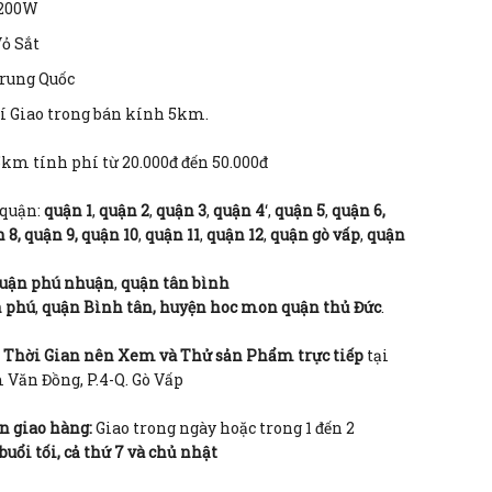
2
00W
ỏ Sắt
rung Quốc
í Giao trong bán kính 5km.
km tính phí từ 20.000đ đến 50.000đ
 quận:
quận 1
,
quận 2
,
quận 3
,
quận 4
‘,
quận 5
,
quận 6,
 8, quận 9,
quận 10
,
quận 11
,
quận 12
,
quận gò vấp
,
quận
uận phú nhuận
,
quận tân bình
n phú
,
quận Bình tân, huyện hoc mon
quận thủ Đức
.
í Thời Gian nên Xem và Thử sản Phẩm trực tiếp
tại
Văn Đồng, P.4-Q. Gò Vấp
n giao hàng:
Giao trong ngày hoặc trong 1 đến 2
 buổi tối, cả thứ 7 và chủ nhật