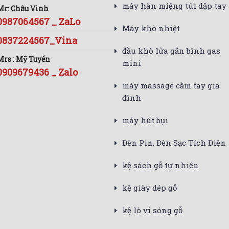
máy hàn miệng túi dập tay
Mr: Châu Vinh
0987064567 _ ZaLo
Máy khò nhiệt
0837224567_Vina
đầu khò lửa gắn bình gas
Mrs : Mỹ Tuyến
mini
0909679436 _ Zalo
máy massage cầm tay gia
đình
máy hút bụi
Đèn Pin, Đèn Sạc Tích Điện
kệ sách gỗ tự nhiên
kệ giày dép gỗ
kệ lò vi sóng gỗ