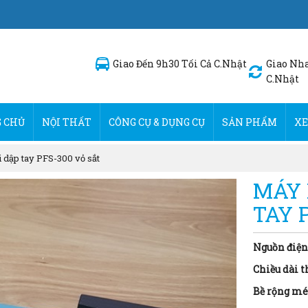
Giao Đến 9h30 Tối Cả C.Nhật
Giao Nha
C.Nhật
 CHỦ
NỘI THẤT
CÔNG CỤ & DỤNG CỤ
SẢN PHẨM
XE
 dập tay PFS-300 vỏ sắt
MÁY 
TAY 
Nguồn điện
Chiều dài 
Bề rộng mé