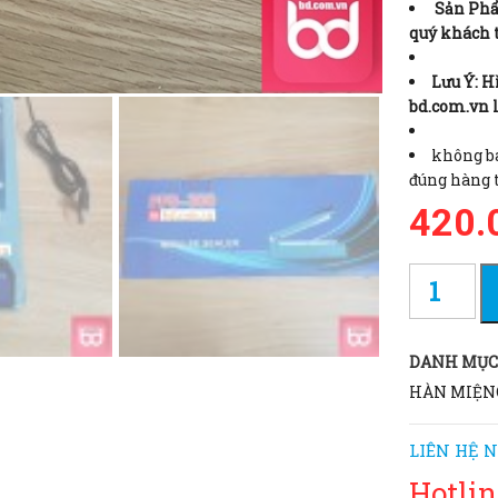
Sản Phẩm
quý khách 
Lưu Ý: H
bd.com.vn 
không bá
đúng hàng 
420.
DANH MỤC
HÀN MIỆNG
LIÊN HỆ N
Hotlin