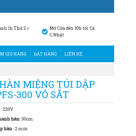
nh 1h Thứ 2 >
Mở Cửa đến 10h tối Cả
C.Nhật
M GIỎ HÀNG
ĐẶT HÀNG
LIÊN HỆ
HÀN MIỆNG TÚI DẬP
PFS-300 VỎ SẮT
:
220V
thanh hàn
: 3
0cm
p hàn
: 2
mm