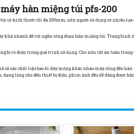
a máy hàn miệng túi pfs-200
úi có kích thước tối đa 200mm, nên người sử dụng có nhiều lựa c
áy khá nhanh để rút ngắn công đoạn hàn miệng túi. Trung bình m
 bị rò điện trong quá trình sử dụng. Cho nên rất an toàn trong q
kể cả các chất liệu bao bì dày mỏng khác nhau máy cũng đều hàn 
, dạng lỏng cho đến thiết bị điện, phim ảnh đều dễ dàng được hàn