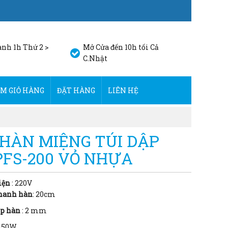
nh 1h Thứ 2 >
Mở Cửa đến 10h tối Cả
C.Nhật
M GIỎ HÀNG
ĐẶT HÀNG
LIÊN HỆ
HÀN MIỆNG TÚI DẬP
PFS-200 VỎ NHỰA
iện
:
220V
thanh hàn
: 2
0cm
p hàn
: 2
mm
15
0W