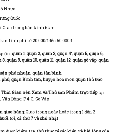
ỏ Nhựa
rung Quốc
í Giao trong bán kính 5km.
km tính phí từ 20.000đ đến 50.000đ
 quận:
quận 1
,
quận 2
,
quận 3
,
quận 4
‘,
quận 5
,
quận 6,
 8, quận 9,
quận 10
,
quận 11
,
quận 12
,
quận gò vấp
,
quận
uận phú nhuận
,
quận tân bình
n phú
,
quận Bình tân, huyện hoc mon
quận thủ Đức
.
í Thời Gian nên Xem và Thử sản Phẩm trực tiếp
tại
Văn Đồng, P.4-Q. Gò Vấp
n giao hàng:
Giao trong ngày hoặc trong 1 đến 2
 buổi tối, cả thứ 7 và chủ nhật
 được kiểm tra, thử thực tế các kiểu, và hài lòng của