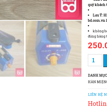
quý khách 
Lưu Ý: H
bd.com.vn 
không bá
đúng hàng 
250.
DANH MỤC
HÀN MIỆNG
LIÊN HỆ N
Hotlin