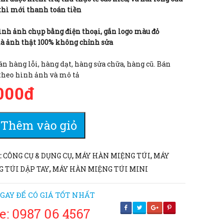
thì mới thanh toán tiền
ình ảnh chụp bằng điện thoại, gắn logo màu đỏ
là ảnh thật 100% không chỉnh sửa
n hàng lỗi, hàng dạt, hàng sửa chữa, hàng cũ. Bán
theo hình ảnh và mô tả
000đ
Thêm vào giỏ
:
CÔNG CỤ & DỤNG CỤ
,
MÁY HÀN MIỆNG TÚI
,
MÁY
 TÚI DẬP TAY
,
MÁY HÀN MIỆNG TÚI MINI
GAY ĐỂ CÓ GIÁ TỐT NHẤT
e: 0987 06 4567