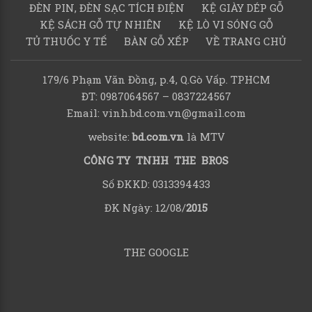
ĐÈN PIN, ĐÈN SẠC TÍCH ĐIỆN
KỆ GIÀY DÉP GỖ
KỆ SÁCH GỖ TỰ NHIÊN
KỆ LÒ VI SÓNG GỖ
TỦ THUỐC Y TẾ
BÀN GỖ XẾP
VỀ TRANG CHỦ
179/6 Phạm Văn Đồng, p.4, Q.Gò Vấp. TPHCM
ĐT: 0987064567 – 0837224567
Email: vinh.bd.com.vn@gmail.com
website:
bd.com.vn
là MTV
CÔNG TY TNHH THE BROS
Số ĐKKD: 0313394433
ĐK Ngày: 12/08/
2015
THE GOOGLE