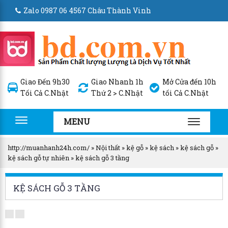
Zalo 0987 06 4567 Châu Thành Vinh
Giao Đến 9h30
Giao Nhanh 1h
Mở Cửa đến 10h
Tối Cả C.Nhật
Thứ 2 > C.Nhật
tối Cả C.Nhật
MENU
Toggle
TOGGLE
navigation
NAVIGA
http://muanhanh24h.com/
»
Nội thất
»
kệ gỗ
»
kệ sách
»
kệ sách gỗ
»
kệ sách gỗ tự nhiên
»
kệ sách gỗ 3 tầng
KỆ SÁCH GỖ 3 TẦNG