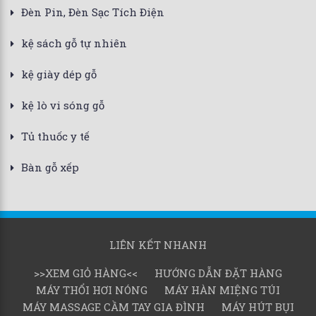
Đèn Pin, Đèn Sạc Tích Điện
kệ sách gỗ tự nhiên
kệ giày dép gỗ
kệ lò vi sóng gỗ
Tủ thuốc y tế
Bàn gỗ xếp
LIÊN KẾT NHANH
>>XEM GIỎ HÀNG<<
HƯỚNG DẪN ĐẶT HÀNG
MÁY THỔI HƠI NÓNG
MÁY HÀN MIỆNG TÚI
MÁY MASSAGE CẦM TAY GIA ĐÌNH
MÁY HÚT BỤI