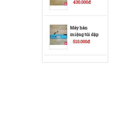
tay PFS-400 vỏ
430.000đ
nhựa
Máy hàn
miệng túi dập
tay PFS-400 vỏ
510.000đ
sắt