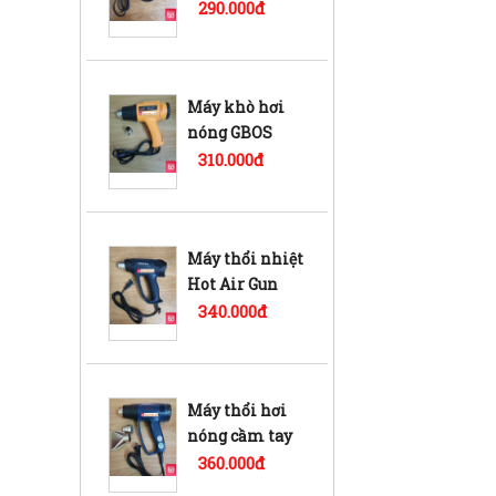
QR-866B
290.000đ
Máy khò hơi
nóng GBOS
2000w
310.000đ
Máy thổi nhiệt
Hot Air Gun
QR-610B
340.000đ
Máy thổi hơi
nóng cầm tay
TaLon 8623s
360.000đ