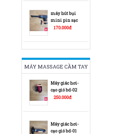
máy hút bụi
mini pin sạc
LT-008
170.000đ
MÁY MASSAGE CẦM TAY
Máy giác hơi-
cạo gió bd-02
250.000đ
Máy giác hơi-
cạo gió bd-01