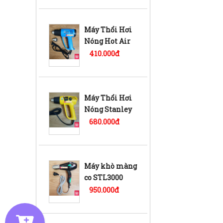
Máy Thổi Hơi
Nóng Hot Air
Gun BODA
410.000đ
BT2000
Máy Thổi Hơi
Nóng Stanley
STEL 670
680.000đ
Máy khò màng
co STL3000
chuyên dụng
950.000đ