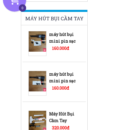
0
MÁY HÚT BỤI CẦM TAY
máy hút bụi
mini pin sạc
YT-M2037
160.000đ
máy hút bụi
mini pin sạc
bd
160.000đ
Máy Hút Bụi
Cầm Tay
không dây pin
320.000đ