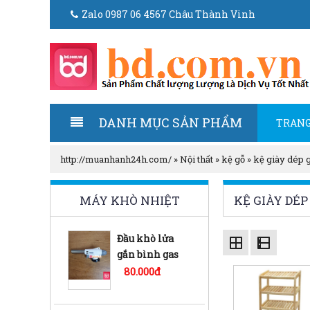
Zalo 0987 06 4567 Châu Thành Vinh
DANH MỤC SẢN PHẨM
TRANG
http://muanhanh24h.com/
»
Nội thất
»
kệ gỗ
»
kệ giày dép 
MÁY KHÒ NHIỆT
KỆ GIÀY DÉP
Đầu khò lửa
gắn bình gas
mini bd-01
80.000đ