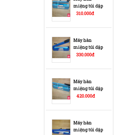
miệng túi dập
tay PFS-200 vỏ
310.000đ
sắt
Máy hàn
miệng túi dập
tay PFS-300 vỏ
330.000đ
nhựa
Máy hàn
miệng túi dập
tay PFS-300 vỏ
420.000đ
sắt
Máy hàn
miệng túi dập