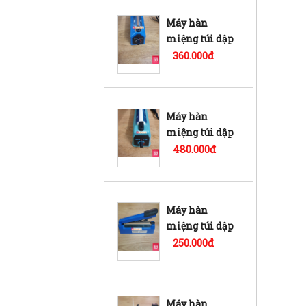
Máy hàn
miệng túi dập
tay PFS-300 vỏ
360.000đ
nhựa( Biến Áp
)
Máy hàn
miệng túi dập
tay PFS-300 vỏ
480.000đ
sắt ( Biến áp)
Máy hàn
miệng túi dập
tay PFS-200 vỏ
250.000đ
nhựa
Máy hàn