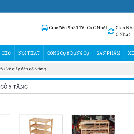
Giao Đến 9h30 Tối Cả C.Nhật
Giao Nha
C.Nhật
 CHỦ
NỘI THẤT
CÔNG CỤ & DỤNG CỤ
SẢN PHẨM
XE
gỗ
»
kệ giày dép gỗ 6 tầng
 GỖ 6 TẦNG