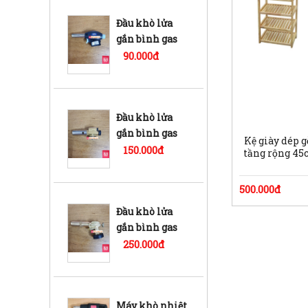
Đầu khò lửa
gắn bình gas
mini bd-02
90.000đ
Đầu khò lửa
gắn bình gas
Kệ giày dép g
mini bd-03
150.000đ
tầng rộng 4
500.000đ
Đầu khò lửa
gắn bình gas
mini bd-04
250.000đ
Máy khò nhiệt