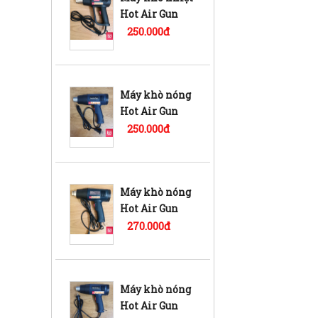
Hot Air Gun
OZZIO OZ378
250.000đ
Máy khò nóng
Hot Air Gun
QR-866C
250.000đ
Máy khò nóng
Hot Air Gun
OZ379
270.000đ
Máy khò nóng
Hot Air Gun