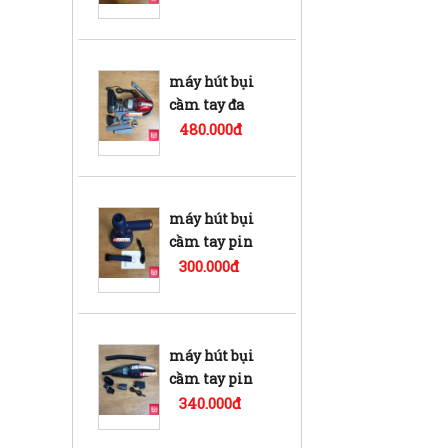
sạc R-88
máy hút bụi
cầm tay đa
năng 1000w jk-
480.000đ
8
máy hút bụi
cầm tay pin
sạc Sofa ga
300.000đ
giường nệm
máy hút bụi
cầm tay pin
sạc Rungdong
340.000đ
R-6053