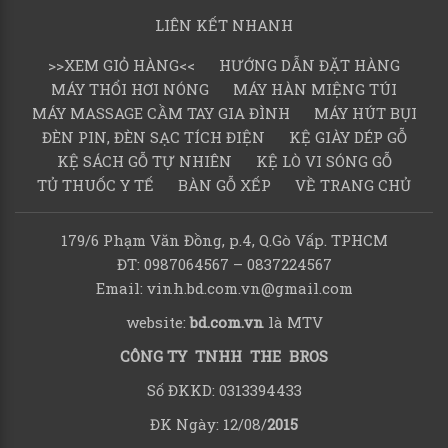
LIÊN KẾT NHANH
>>XEM GIỎ HÀNG<<
HƯỚNG DẪN ĐẶT HÀNG
MÁY THỔI HƠI NÓNG
MÁY HÀN MIỆNG TÚI
MÁY MASSAGE CẦM TAY GIA ĐÌNH
MÁY HÚT BỤI
ĐÈN PIN, ĐÈN SẠC TÍCH ĐIỆN
KỆ GIÀY DÉP GỖ
KỆ SÁCH GỖ TỰ NHIÊN
KỆ LÒ VI SÓNG GỖ
TỦ THUỐC Y TẾ
BÀN GỖ XẾP
VỀ TRANG CHỦ
179/6 Phạm Văn Đồng, p.4, Q.Gò Vấp. TPHCM
ĐT: 0987064567 – 0837224567
Email: vinh.bd.com.vn@gmail.com
website:
bd.com.vn
là MTV
CÔNG TY TNHH THE BROS
Số ĐKKD: 0313394433
ĐK Ngày: 12/08/
2015