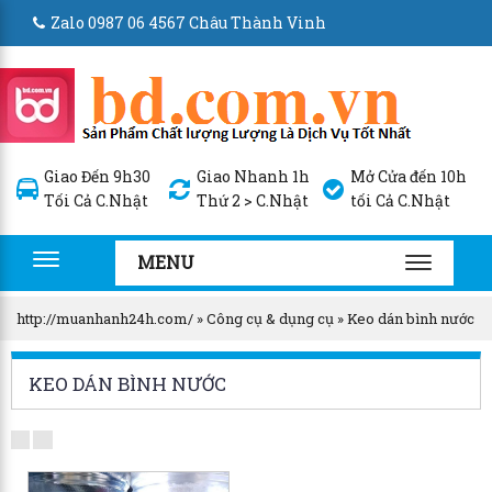
Zalo 0987 06 4567 Châu Thành Vinh
Giao Đến 9h30
Giao Nhanh 1h
Mở Cửa đến 10h
Tối Cả C.Nhật
Thứ 2 > C.Nhật
tối Cả C.Nhật
MENU
Toggle
TOGGLE
navigation
NAVIGA
http://muanhanh24h.com/
»
Công cụ & dụng cụ
»
Keo dán bình nước
KEO DÁN BÌNH NƯỚC