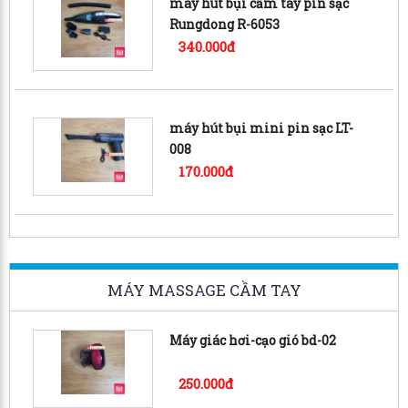
máy hút bụi cầm tay pin sạc
Rungdong R-6053
340.000đ
máy hút bụi mini pin sạc LT-
008
170.000đ
MÁY MASSAGE CẦM TAY
Máy giác hơi-cạo gió bd-02
250.000đ