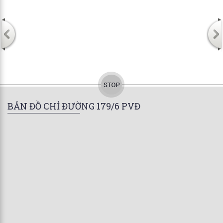
BẢN ĐỒ CHỈ ĐƯỜNG 179/6 PVĐ