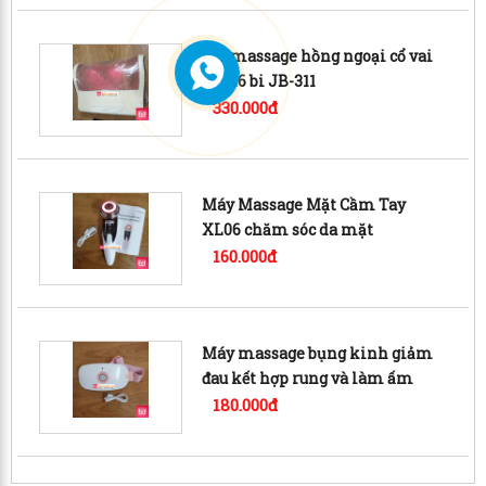
Gối massage hồng ngoại cổ vai
gáy 16 bi JB-311
330.000đ
Máy Massage Mặt Cầm Tay
XL06 chăm sóc da mặt
160.000đ
Máy massage bụng kinh giảm
đau kết hợp rung và làm ấm
AISUOJIA
180.000đ