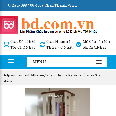
Zalo 0987 06 4567 Châu Thành Vinh
Giao Đến 9h30
Giao Nhanh 1h
Mở Cửa đến 10h
Tối Cả C.Nhật
Thứ 2 > C.Nhật
tối Cả C.Nhật
MENU
Toggle
TOGGLE
navigation
NAVIGA
http://muanhanh24h.com/
»
Sản Phẩm
»
Kệ sách gỗ xoay 5 tầng
trắng