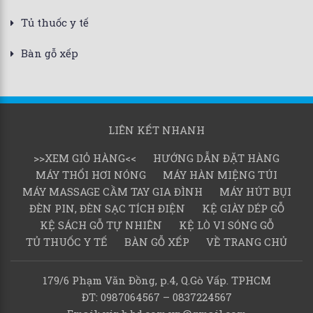
Tủ thuốc y tế
Bàn gỗ xếp
LIÊN KẾT NHANH
>>XEM GIỎ HÀNG<<
HƯỚNG DẪN ĐẶT HÀNG
MÁY THỔI HƠI NÓNG
MÁY HÀN MIỆNG TÚI
MÁY MASSAGE CẦM TAY GIA ĐÌNH
MÁY HÚT BỤI
ĐÈN PIN, ĐÈN SẠC TÍCH ĐIỆN
KỆ GIÀY DÉP GỖ
KỆ SÁCH GỖ TỰ NHIÊN
KỆ LÒ VI SÓNG GỖ
TỦ THUỐC Y TẾ
BÀN GỖ XẾP
VỀ TRANG CHỦ
179/6 Phạm Văn Đồng, p.4, Q.Gò Vấp. TPHCM
ĐT: 0987064567 – 0837224567