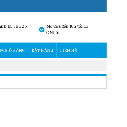
nh 1h Thứ 2 >
Mở Cửa đến 10h tối Cả
C.Nhật
M GIỎ HÀNG
ĐẶT HÀNG
LIÊN HỆ