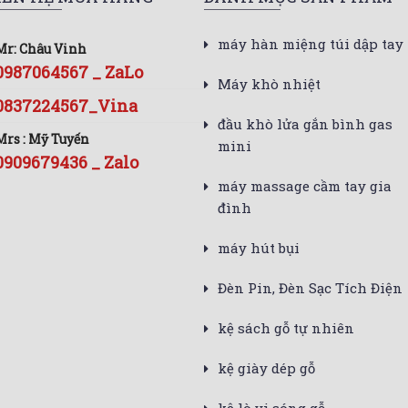
máy hàn miệng túi dập tay
Mr: Châu Vinh
0987064567 _ ZaLo
Máy khò nhiệt
0837224567_Vina
đầu khò lửa gắn bình gas
Mrs : Mỹ Tuyến
mini
0909679436 _ Zalo
máy massage cầm tay gia
đình
máy hút bụi
Đèn Pin, Đèn Sạc Tích Điện
kệ sách gỗ tự nhiên
kệ giày dép gỗ