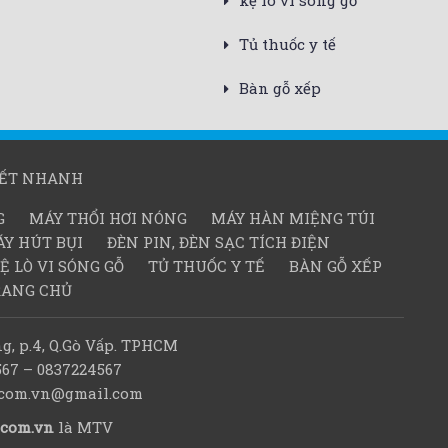
kệ lò vi sóng gỗ
Tủ thuốc y tế
Bàn gỗ xếp
KẾT NHANH
G
MÁY THỔI HƠI NÓNG
MÁY HÀN MIỆNG TÚI
Y HÚT BỤI
ĐÈN PIN, ĐÈN SẠC TÍCH ĐIỆN
Ệ LÒ VI SÓNG GỖ
TỦ THUỐC Y TẾ
BÀN GỖ XẾP
RANG CHỦ
g, p.4, Q.Gò Vấp. TPHCM
567 – 0837224567
d.com.vn@gmail.com
.com.vn
là MTV