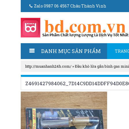
Zalo 0987 06 4567 Châu Thành Vinh
DANH MỤC SẢN PHẨM
TRANG
http://muanhanh24h.com/
»
Đầu khò lửa gắn bình gas mini
Z4691427984062_7D14C9DD14DDFF94D0E8