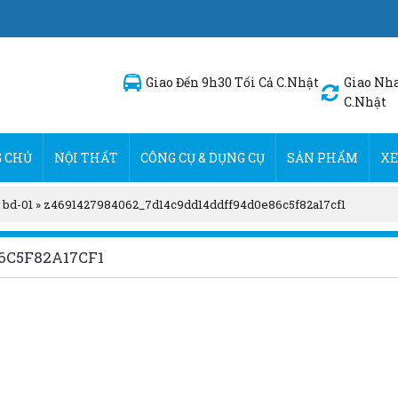
Giao Đến 9h30 Tối Cả C.Nhật
Giao Nha
C.Nhật
 CHỦ
NỘI THẤT
CÔNG CỤ & DỤNG CỤ
SẢN PHẨM
XE
 bd-01
»
z4691427984062_7d14c9dd14ddff94d0e86c5f82a17cf1
6C5F82A17CF1