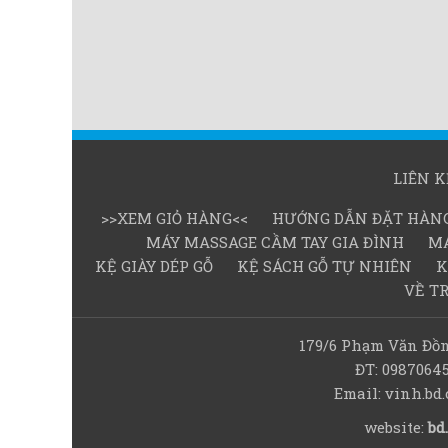
LIÊN 
>>XEM GIỎ HÀNG<<
HƯỚNG DẪN ĐẶT HÀN
MÁY MASSAGE CẦM TAY GIA ĐÌNH
MÁ
KỆ GIÀY DÉP GỖ
KỆ SÁCH GỖ TỰ NHIÊN
K
VỀ T
179/6 Phạm Văn Đồn
ĐT: 0987064
Email: vinh.b
website:
bd