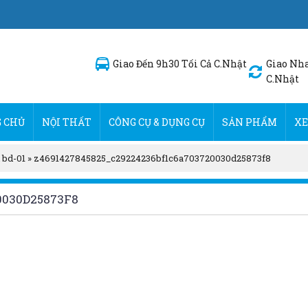
Giao Đến 9h30 Tối Cả C.Nhật
Giao Nha
C.Nhật
 CHỦ
NỘI THẤT
CÔNG CỤ & DỤNG CỤ
SẢN PHẨM
XE
 bd-01
»
z4691427845825_c29224236bf1c6a703720030d25873f8
0030D25873F8