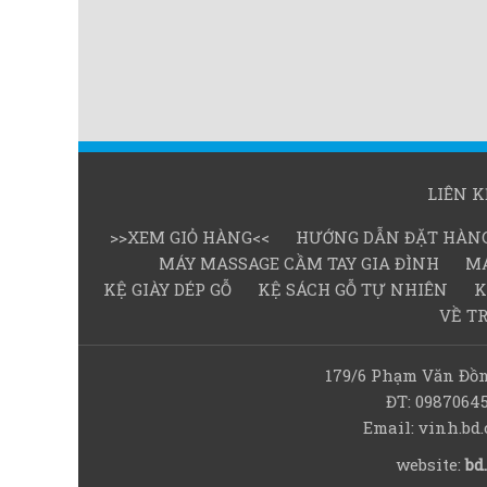
LIÊN 
>>XEM GIỎ HÀNG<<
HƯỚNG DẪN ĐẶT HÀN
MÁY MASSAGE CẦM TAY GIA ĐÌNH
MÁ
KỆ GIÀY DÉP GỖ
KỆ SÁCH GỖ TỰ NHIÊN
K
VỀ T
179/6 Phạm Văn Đồn
ĐT: 0987064
Email: vinh.b
website:
bd