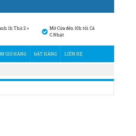
nh 1h Thứ 2 >
Mở Cửa đến 10h tối Cả
C.Nhật
M GIỎ HÀNG
ĐẶT HÀNG
LIÊN HỆ