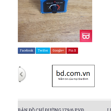
Facebook
Twitter
Google+
Pin It
BẢN ĐỒ CHỈ ĐƯỜNG 179/6 PVĐ
L