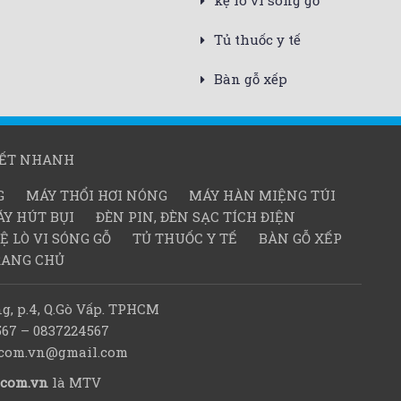
kệ lò vi sóng gỗ
Tủ thuốc y tế
Bàn gỗ xếp
KẾT NHANH
G
MÁY THỔI HƠI NÓNG
MÁY HÀN MIỆNG TÚI
Y HÚT BỤI
ĐÈN PIN, ĐÈN SẠC TÍCH ĐIỆN
Ệ LÒ VI SÓNG GỖ
TỦ THUỐC Y TẾ
BÀN GỖ XẾP
RANG CHỦ
g, p.4, Q.Gò Vấp. TPHCM
567 – 0837224567
d.com.vn@gmail.com
.com.vn
là MTV