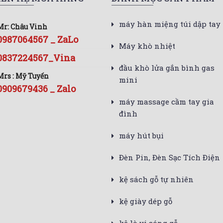
máy hàn miệng túi dập tay
Mr: Châu Vinh
0987064567 _ ZaLo
Máy khò nhiệt
0837224567_Vina
đầu khò lửa gắn bình gas
Mrs : Mỹ Tuyến
mini
0909679436 _ Zalo
máy massage cầm tay gia
đình
máy hút bụi
Đèn Pin, Đèn Sạc Tích Điện
kệ sách gỗ tự nhiên
kệ giày dép gỗ