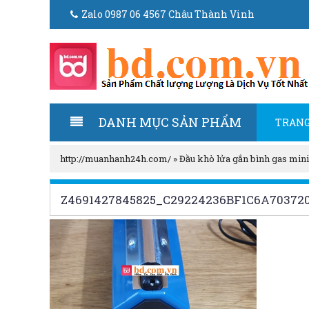
Zalo 0987 06 4567 Châu Thành Vinh
DANH MỤC SẢN PHẨM
TRANG
http://muanhanh24h.com/
»
Đầu khò lửa gắn bình gas mini
Z4691427845825_C29224236BF1C6A70372