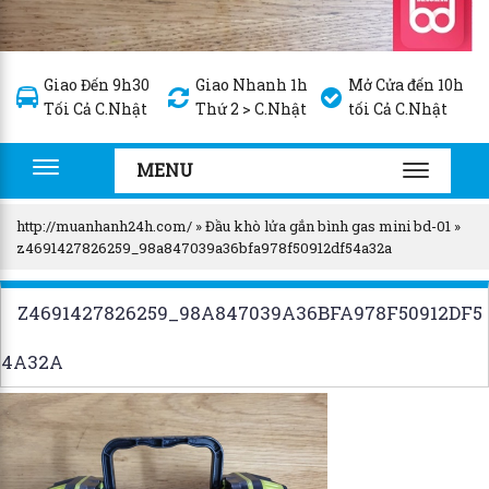
Giao Đến 9h30
Giao Nhanh 1h
Mở Cửa đến 10h
Tối Cả C.Nhật
Thứ 2 > C.Nhật
tối Cả C.Nhật
MENU
Toggle
TOGGLE
navigation
NAVIGA
http://muanhanh24h.com/
»
Đầu khò lửa gắn bình gas mini bd-01
»
z4691427826259_98a847039a36bfa978f50912df54a32a
Z4691427826259_98A847039A36BFA978F50912DF5
4A32A