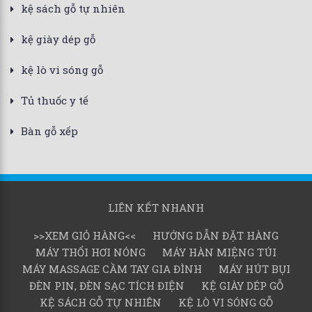
kệ sách gỗ tự nhiên
kệ giày dép gỗ
kệ lò vi sóng gỗ
Tủ thuốc y tế
Bàn gỗ xếp
LIÊN KẾT NHANH
>>XEM GIỎ HÀNG<<
HƯỚNG DẪN ĐẶT HÀNG
MÁY THỔI HƠI NÓNG
MÁY HÀN MIỆNG TÚI
MÁY MASSAGE CẦM TAY GIA ĐÌNH
MÁY HÚT BỤI
ĐÈN PIN, ĐÈN SẠC TÍCH ĐIỆN
KỆ GIÀY DÉP GỖ
KỆ SÁCH GỖ TỰ NHIÊN
KỆ LÒ VI SÓNG GỖ