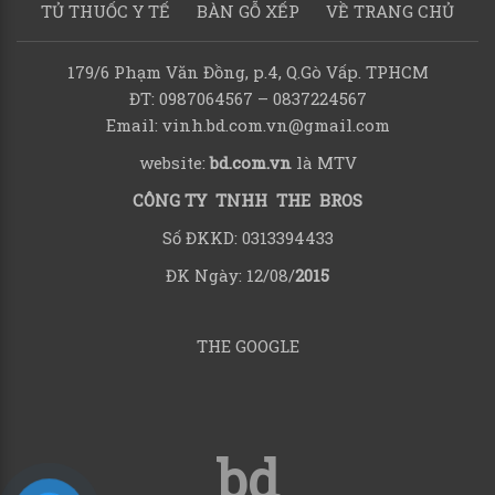
TỦ THUỐC Y TẾ
BÀN GỖ XẾP
VỀ TRANG CHỦ
179/6 Phạm Văn Đồng, p.4, Q.Gò Vấp. TPHCM
ĐT: 0987064567 – 0837224567
Email: vinh.bd.com.vn@gmail.com
website:
bd.com.vn
là MTV
CÔNG TY TNHH THE BROS
Số ĐKKD: 0313394433
ĐK Ngày: 12/08/
2015
THE GOOGLE
bd