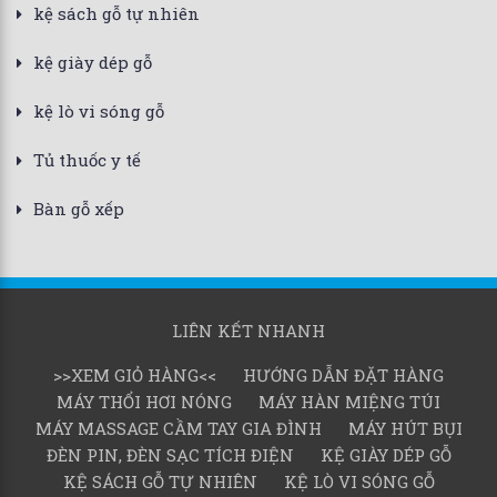
kệ sách gỗ tự nhiên
kệ giày dép gỗ
kệ lò vi sóng gỗ
Tủ thuốc y tế
Bàn gỗ xếp
LIÊN KẾT NHANH
>>XEM GIỎ HÀNG<<
HƯỚNG DẪN ĐẶT HÀNG
MÁY THỔI HƠI NÓNG
MÁY HÀN MIỆNG TÚI
MÁY MASSAGE CẦM TAY GIA ĐÌNH
MÁY HÚT BỤI
ĐÈN PIN, ĐÈN SẠC TÍCH ĐIỆN
KỆ GIÀY DÉP GỖ
KỆ SÁCH GỖ TỰ NHIÊN
KỆ LÒ VI SÓNG GỖ