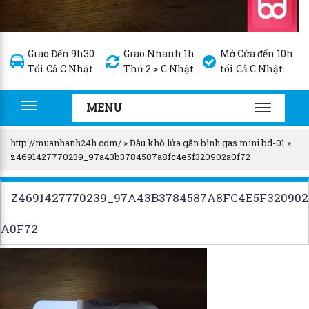
Giao Đến 9h30
Giao Nhanh 1h
Mở Cửa đến 10h
Tối Cả C.Nhật
Thứ 2 > C.Nhật
tối Cả C.Nhật
MENU
Toggle
TOGGLE
navigation
NAVIGA
http://muanhanh24h.com/
»
Đầu khò lửa gắn bình gas mini bd-01
»
z4691427770239_97a43b3784587a8fc4e5f320902a0f72
Z4691427770239_97A43B3784587A8FC4E5F320902
A0F72