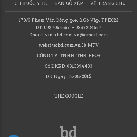
TỦ THUỐC Y TẾ
BÀN GỖ XẾP
VỀ TRANG CHỦ
179/6 Phạm Văn Đồng, p.4, Q.Gò Vấp. TPHCM
ĐT: 0987064567 – 0837224567
Email: vinh.bd.com.vn@gmail.com
website:
bd.com.vn
là MTV
CÔNG TY TNHH THE BROS
Số ĐKKD: 0313394433
ĐK Ngày: 12/08/
2015
THE GOOGLE
bd