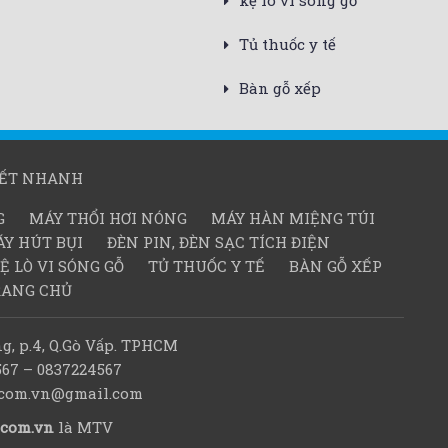
kệ lò vi sóng gỗ
Tủ thuốc y tế
Bàn gỗ xếp
KẾT NHANH
G
MÁY THỔI HƠI NÓNG
MÁY HÀN MIỆNG TÚI
Y HÚT BỤI
ĐÈN PIN, ĐÈN SẠC TÍCH ĐIỆN
Ệ LÒ VI SÓNG GỖ
TỦ THUỐC Y TẾ
BÀN GỖ XẾP
RANG CHỦ
g, p.4, Q.Gò Vấp. TPHCM
567 – 0837224567
d.com.vn@gmail.com
.com.vn
là MTV