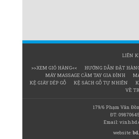
LIÊN 
>>XEM GIỎ HÀNG<<
HƯỚNG DẪN ĐẶT HÀN
MÁY MASSAGE CẦM TAY GIA ĐÌNH
MÁ
KỆ GIÀY DÉP GỖ
KỆ SÁCH GỖ TỰ NHIÊN
K
VỀ T
179/6 Phạm Văn Đồn
ĐT: 0987064
Email: vinh.b
website:
bd