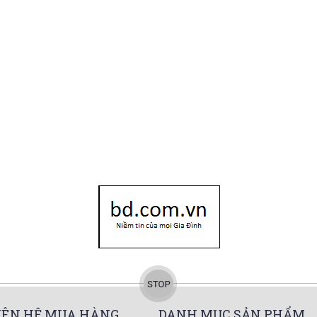
IÊN HỆ MUA HÀNG
DANH MỤC SẢN PHẨM