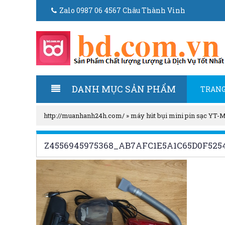
Zalo 0987 06 4567 Châu Thành Vinh
DANH MỤC SẢN PHẨM
TRANG
http://muanhanh24h.com/
»
máy hút bụi mini pin sạc YT-
Z4556945975368_AB7AFC1E5A1C65D0F525