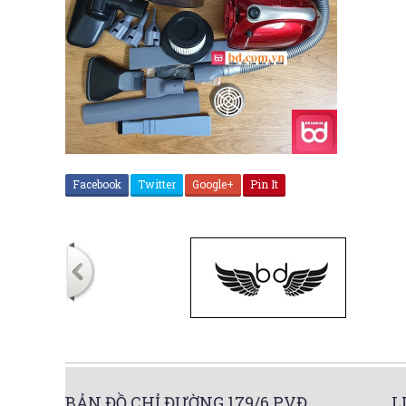
Facebook
Twitter
Google+
Pin It
BẢN ĐỒ CHỈ ĐƯỜNG 179/6 PVĐ
L