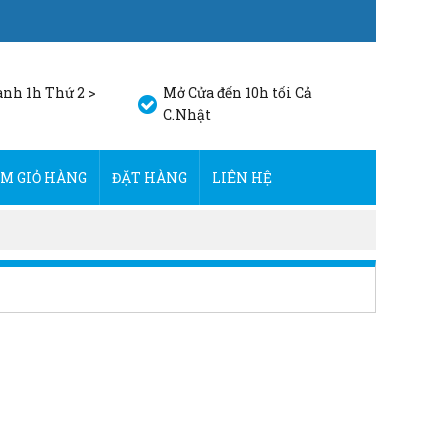
nh 1h Thứ 2 >
Mở Cửa đến 10h tối Cả
C.Nhật
M GIỎ HÀNG
ĐẶT HÀNG
LIÊN HỆ