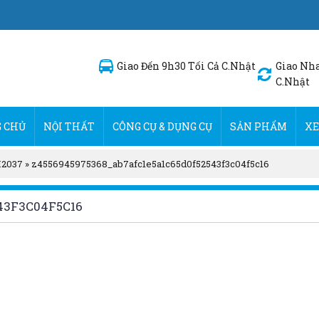
Giao Đến 9h30 Tối Cả C.Nhật
Giao Nha
C.Nhật
 CHỦ
NỘI THẤT
CÔNG CỤ & DỤNG CỤ
SẢN PHẨM
XE
M2037
»
z4556945975368_ab7afc1e5a1c65d0f52543f3c04f5c16
43F3C04F5C16