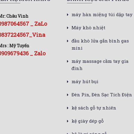
máy hàn miệng túi dập tay
Mr: Châu Vinh
0987064567 _ ZaLo
Máy khò nhiệt
0837224567_Vina
đầu khò lửa gắn bình gas
Mrs : Mỹ Tuyến
mini
0909679436 _ Zalo
máy massage cầm tay gia
đình
máy hút bụi
Đèn Pin, Đèn Sạc Tích Điện
kệ sách gỗ tự nhiên
kệ giày dép gỗ