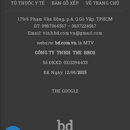
TỦ THUỐC Y TẾ
BÀN GỖ XẾP
VỀ TRANG CHỦ
179/6 Phạm Văn Đồng, p.4, Q.Gò Vấp. TPHCM
ĐT: 0987064567 – 0837224567
Email: vinh.bd.com.vn@gmail.com
website:
bd.com.vn
là MTV
CÔNG TY TNHH THE BROS
Số ĐKKD: 0313394433
ĐK Ngày: 12/08/
2015
THE GOOGLE
bd