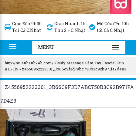
Giao Đến 9h30
Giao Nhanh 1h
Mở Cửa đến 10h
Tối Cả C.Nhật
Thứ 2 > C.Nhật
tối Cả C.Nhật
MENU
Toggle
TOGGLE
navigation
NAVIGA
http://muanhanh24h.com/
»
Máy Massage Cầm Tay Fascial Gun
KH-515
»
z4556952223301_3b66c9f3d7abc750b3c92b971fa7d4e3
Z4556952223301_3B66C9F3D7ABC750B3C92B971FA
7D4E3