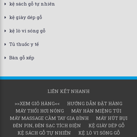
kệ sách gỗ tự nhiên
kệ giày dép gỗ
kệ lò vi sóng gỗ
Tủ thuốc y tế
Bàn gỗ xếp
LIÊN KẾT NHANH
>>XEM GIỎ HÀNG<<
HƯỚNG DẪN ĐẶT HÀNG
MÁY THỔI HƠI NÓNG
MÁY HÀN MIỆNG TÚI
MÁY MASSAGE CẦM TAY GIA ĐÌNH
MÁY HÚT BỤI
ĐÈN PIN, ĐÈN SẠC TÍCH ĐIỆN
KỆ GIÀY DÉP GỖ
KỆ SÁCH GỖ TỰ NHIÊN
KỆ LÒ VI SÓNG GỖ