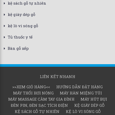
kệ sách gỗ tự nhiên
kệ giày dép gỗ
kệ lò vi sóng gỗ
Tủ thuốc y tế
Bàn gỗ xếp
LIÊN KẾT NHANH
>>XEM GIỎ HÀNG<<
HƯỚNG DẪN ĐẶT HÀNG
MÁY THỔI HƠI NÓNG
MÁY HÀN MIỆNG TÚI
MÁY MASSAGE CẦM TAY GIA ĐÌNH
MÁY HÚT BỤI
ĐÈN PIN, ĐÈN SẠC TÍCH ĐIỆN
KỆ GIÀY DÉP GỖ
KỆ SÁCH GỖ TỰ NHIÊN
KỆ LÒ VI SÓNG GỖ