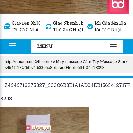
Giao Đến 9h30
Giao Nhanh 1h
Mở Cửa đến 10h
Tối Cả C.Nhật
Thứ 2 > C.Nhật
tối Cả C.Nhật
MENU
Toggle
TOGGLE
navigation
NAVIGA
http://muanhanh24h.com/
»
Máy massage Cầm Tay Massage Gun
»
z4545713275027_533c6b8b1a1ad04eb1565412717f8293
Z4545713275027_533C6B8B1A1AD04EB1565412717F
8293