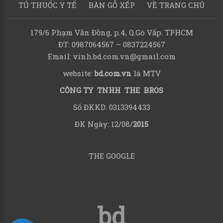
TỦ THUỐC Y TẾ
BÀN GỖ XẾP
VỀ TRANG CHỦ
179/6 Phạm Văn Đồng, p.4, Q.Gò Vấp. TPHCM
ĐT: 0987064567 – 0837224567
Email: vinh.bd.com.vn@gmail.com
website:
bd.com.vn
là MTV
CÔNG TY TNHH THE BROS
Số ĐKKD: 0313394433
ĐK Ngày: 12/08/
2015
THE GOOGLE
bd