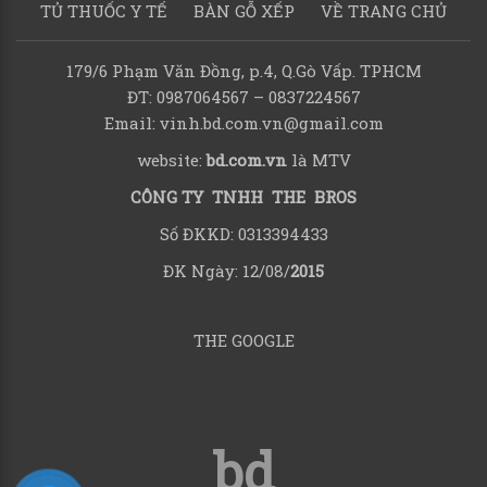
TỦ THUỐC Y TẾ
BÀN GỖ XẾP
VỀ TRANG CHỦ
179/6 Phạm Văn Đồng, p.4, Q.Gò Vấp. TPHCM
ĐT: 0987064567 – 0837224567
Email: vinh.bd.com.vn@gmail.com
website:
bd.com.vn
là MTV
CÔNG TY TNHH THE BROS
Số ĐKKD: 0313394433
ĐK Ngày: 12/08/
2015
THE GOOGLE
bd