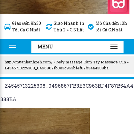
Giao Đến 9h30
Giao Nhanh 1h
Mở Cửa đến 10h
Tối Cả C.Nhật
Thứ 2 > C.Nhật
tối Cả C.Nhật
MENU
Toggle
TOGGLE
navigation
NAVIGA
http://muanhanh24h.com/
»
Máy massage Cầm Tay Massage Gun
»
z4545713225308_0496867fb3e3c963bf4f87b54a4388ba
Z4545713225308_0496867FB3E3C963BF4F87B54A4
388BA