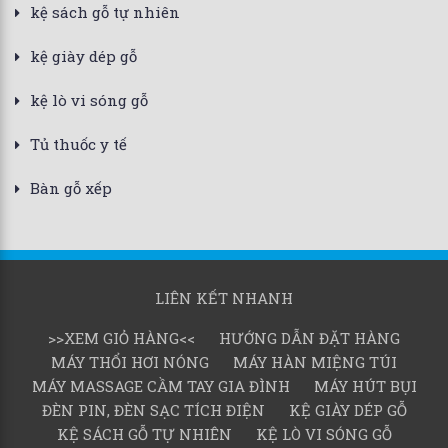
kệ sách gỗ tự nhiên
kệ giày dép gỗ
kệ lò vi sóng gỗ
Tủ thuốc y tế
Bàn gỗ xếp
LIÊN KẾT NHANH
>>XEM GIỎ HÀNG<<
HƯỚNG DẪN ĐẶT HÀNG
MÁY THỔI HƠI NÓNG
MÁY HÀN MIỆNG TÚI
MÁY MASSAGE CẦM TAY GIA ĐÌNH
MÁY HÚT BỤI
ĐÈN PIN, ĐÈN SẠC TÍCH ĐIỆN
KỆ GIÀY DÉP GỖ
KỆ SÁCH GỖ TỰ NHIÊN
KỆ LÒ VI SÓNG GỖ