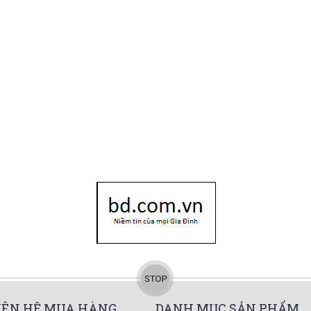
IÊN HỆ MUA HÀNG
DANH MỤC SẢN PHẨM