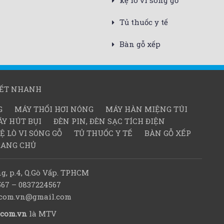
kệ lò vi sóng gỗ
Tủ thuốc y tế
Bàn gỗ xếp
KẾT NHANH
G
MÁY THỔI HƠI NÓNG
MÁY HÀN MIỆNG TÚI
Y HÚT BỤI
ĐÈN PIN, ĐÈN SẠC TÍCH ĐIỆN
Ệ LÒ VI SÓNG GỖ
TỦ THUỐC Y TẾ
BÀN GỖ XẾP
RANG CHỦ
g, p.4, Q.Gò Vấp. TPHCM
567 – 0837224567
d.com.vn@gmail.com
.com.vn
là MTV