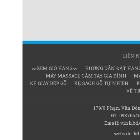
LIÊN 
>>XEM GIỎ HÀNG<<
HƯỚNG DẪN ĐẶT HÀN
MÁY MASSAGE CẦM TAY GIA ĐÌNH
MÁ
KỆ GIÀY DÉP GỖ
KỆ SÁCH GỖ TỰ NHIÊN
K
VỀ T
179/6 Phạm Văn Đồn
ĐT: 0987064
Email: vinh.b
website:
bd