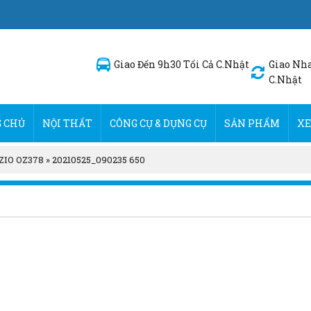
Giao Đến 9h30 Tối Cả C.Nhật
Giao Nha
C.Nhật
 CHỦ
NỘI THẤT
CÔNG CỤ & DỤNG CỤ
SẢN PHẨM
XE
ZZIO OZ378
»
20210525_090235 650