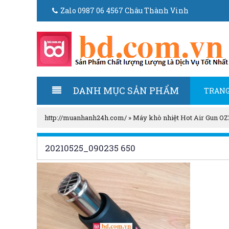
Zalo 0987 06 4567 Châu Thành Vinh
DANH MỤC SẢN PHẨM
TRANG
http://muanhanh24h.com/
»
Máy khò nhiệt Hot Air Gun O
20210525_090235 650