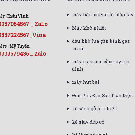
máy hàn miệng túi dập tay
Mr: Châu Vinh
0987064567 _ ZaLo
Máy khò nhiệt
0837224567_Vina
đầu khò lửa gắn bình gas
Mrs : Mỹ Tuyến
mini
0909679436 _ Zalo
máy massage cầm tay gia
đình
máy hút bụi
Đèn Pin, Đèn Sạc Tích Điện
kệ sách gỗ tự nhiên
kệ giày dép gỗ