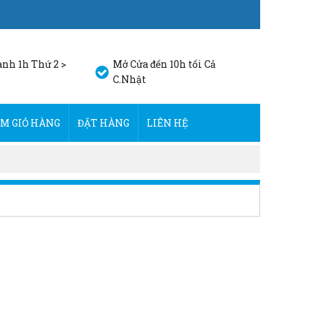
nh 1h Thứ 2 >
Mở Cửa đến 10h tối Cả
C.Nhật
M GIỎ HÀNG
ĐẶT HÀNG
LIÊN HỆ