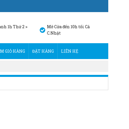
nh 1h Thứ 2 >
Mở Cửa đến 10h tối Cả
C.Nhật
M GIỎ HÀNG
ĐẶT HÀNG
LIÊN HỆ