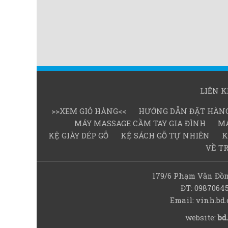
LIÊN 
>>XEM GIỎ HÀNG<<
HƯỚNG DẪN ĐẶT HÀN
MÁY MASSAGE CẦM TAY GIA ĐÌNH
MÁ
KỆ GIÀY DÉP GỖ
KỆ SÁCH GỖ TỰ NHIÊN
K
VỀ T
179/6 Phạm Văn Đồn
ĐT: 0987064
Email: vinh.b
website:
bd