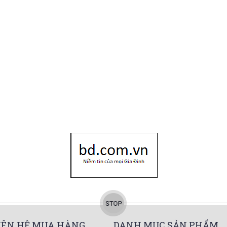
IÊN HỆ MUA HÀNG
DANH MỤC SẢN PHẨM