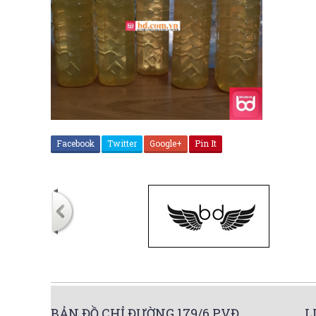
Facebook
Twitter
Google+
Pin It
BẢN ĐỒ CHỈ ĐƯỜNG 179/6 PVĐ
L