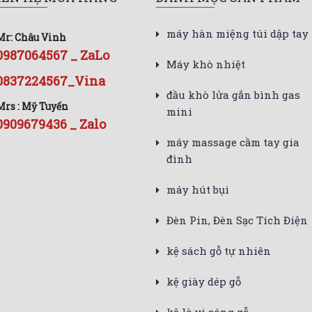
máy hàn miệng túi dập tay
Mr: Châu Vinh
0987064567 _ ZaLo
Máy khò nhiệt
0837224567_Vina
đầu khò lửa gắn bình gas
Mrs : Mỹ Tuyến
mini
0909679436 _ Zalo
máy massage cầm tay gia
đình
máy hút bụi
Đèn Pin, Đèn Sạc Tích Điện
kệ sách gỗ tự nhiên
kệ giày dép gỗ