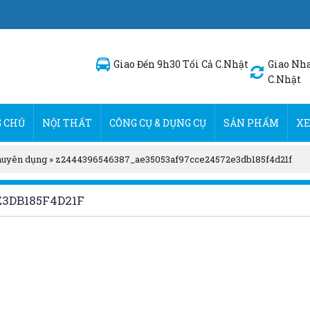
Giao Đến 9h30 Tối Cả C.Nhật
Giao Nha
C.Nhật
 CHỦ
NỘI THẤT
CÔNG CỤ & DỤNG CỤ
SẢN PHẨM
XE
huyên dụng
»
z2444396546387_ae35053af97cce24572e3db185f4d21f
3DB185F4D21F