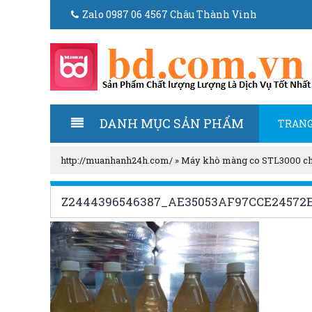
Zalo 0987 06 4567 Châu Thành Vinh
DANH MỤC SẢN PHẨM
TRANG
http://muanhanh24h.com/
»
Máy khò màng co STL3000 c
Z2444396546387_AE35053AF97CCE24572E