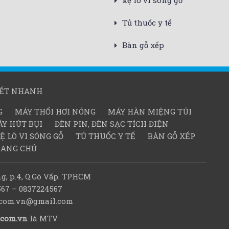
kệ lò vi sóng gỗ
Tủ thuốc y tế
Bàn gỗ xếp
KẾT NHANH
G
MÁY THỔI HƠI NÓNG
MÁY HÀN MIỆNG TÚI
Y HÚT BỤI
ĐÈN PIN, ĐÈN SẠC TÍCH ĐIỆN
Ệ LÒ VI SÓNG GỖ
TỦ THUỐC Y TẾ
BÀN GỖ XẾP
RANG CHỦ
g, p.4, Q.Gò Vấp. TPHCM
567 – 0837224567
d.com.vn@gmail.com
.com.vn
là MTV