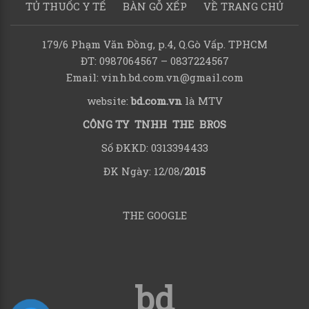
TỦ THUỐC Y TẾ
BÀN GỖ XẾP
VỀ TRANG CHỦ
179/6 Phạm Văn Đồng, p.4, Q.Gò Vấp. TPHCM
ĐT: 0987064567 – 0837224567
Email: vinh.bd.com.vn@gmail.com
website:
bd.com.vn
là MTV
CÔNG TY TNHH THE BROS
Số ĐKKD: 0313394433
ĐK Ngày: 12/08/
2015
THE GOOGLE
bd