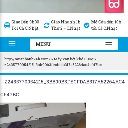
Giao Đến 9h30
Giao Nhanh 1h
Mở Cửa đến 10h
Tối Cả C.Nhật
Thứ 2 > C.Nhật
tối Cả C.Nhật
MENU
Toggle
TOGGLE
navigation
NAVIGA
http://muanhanh24h.com/
»
Máy xay bột khô 800g
»
z2435770954215_3bb90b3fecfdab317a52264ac4cf47bc
Z2435770954215_3BB90B3FECFDAB317A52264AC4
CF47BC