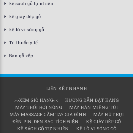
kệ sách gỗ tự nhiên
kệ giày dép gỗ
kệ lò vi sóng gỗ
Tủ thuốc y tế
Bàn gỗ xếp
LIÊN KẾT NHANH
>>XEM GIỎ HÀNG<<
HƯỚNG DẪN ĐẶT HÀNG
MÁY THỔI HƠI NÓNG
MÁY HÀN MIỆNG TÚI
MÁY MASSAGE CẦM TAY GIA ĐÌNH
MÁY HÚT BỤI
ĐÈN PIN, ĐÈN SẠC TÍCH ĐIỆN
KỆ GIÀY DÉP GỖ
KỆ SÁCH GỖ TỰ NHIÊN
KỆ LÒ VI SÓNG GỖ