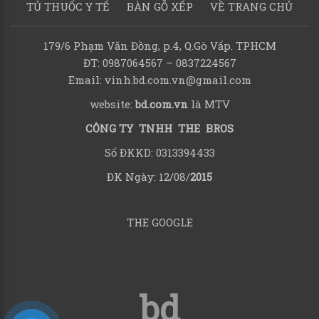
TỦ THUỐC Y TẾ
BÀN GỖ XẾP
VỀ TRANG CHỦ
179/6 Phạm Văn Đồng, p.4, Q.Gò Vấp. TPHCM
ĐT: 0987064567 – 0837224567
Email: vinh.bd.com.vn@gmail.com
website:
bd.com.vn
là MTV
CÔNG TY TNHH THE BROS
Số ĐKKD: 0313394433
ĐK Ngày: 12/08/
2015
THE GOOGLE
bd