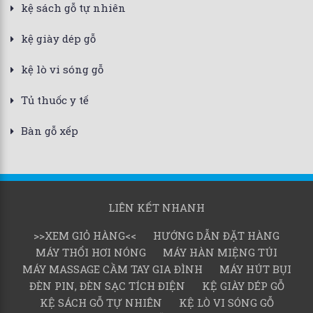
kệ sách gỗ tự nhiên
kệ giày dép gỗ
kệ lò vi sóng gỗ
Tủ thuốc y tế
Bàn gỗ xếp
LIÊN KẾT NHANH
>>XEM GIỎ HÀNG<<
HƯỚNG DẪN ĐẶT HÀNG
MÁY THỔI HƠI NÓNG
MÁY HÀN MIỆNG TÚI
MÁY MASSAGE CẦM TAY GIA ĐÌNH
MÁY HÚT BỤI
ĐÈN PIN, ĐÈN SẠC TÍCH ĐIỆN
KỆ GIÀY DÉP GỖ
KỆ SÁCH GỖ TỰ NHIÊN
KỆ LÒ VI SÓNG GỖ