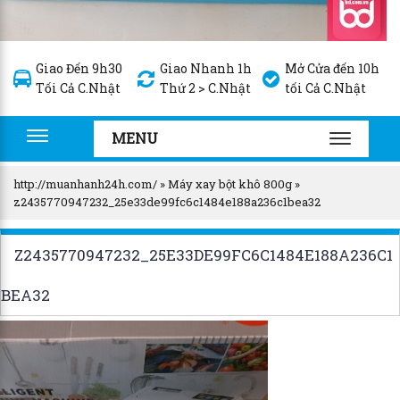
Giao Đến 9h30
Giao Nhanh 1h
Mở Cửa đến 10h
Tối Cả C.Nhật
Thứ 2 > C.Nhật
tối Cả C.Nhật
MENU
Toggle
TOGGLE
navigation
NAVIGA
http://muanhanh24h.com/
»
Máy xay bột khô 800g
»
z2435770947232_25e33de99fc6c1484e188a236c1bea32
Z2435770947232_25E33DE99FC6C1484E188A236C1
BEA32