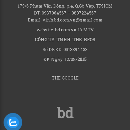
179/6 Phạm Văn Đồng, p.4, Q.Gò Vấp. TPHCM
ĐT: 0987064567 – 0837224567
Email: vinh.bd.com.vn@gmail.com
website:
bd.com.vn
là MTV
CÔNG TY TNHH THE BROS
Số ĐKKD: 0313394433
ĐK Ngày: 12/08/
2015
THE GOOGLE
bd