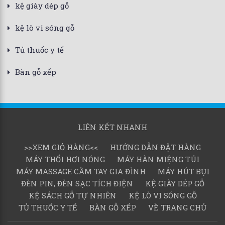
kệ giày dép gỗ
kệ lò vi sóng gỗ
Tủ thuốc y tế
Bàn gỗ xếp
LIÊN KẾT NHANH
>>XEM GIỎ HÀNG<<
HƯỚNG DẪN ĐẶT HÀNG
MÁY THỔI HƠI NÓNG
MÁY HÀN MIỆNG TÚI
MÁY MASSAGE CẦM TAY GIA ĐÌNH
MÁY HÚT BỤI
ĐÈN PIN, ĐÈN SẠC TÍCH ĐIỆN
KỆ GIÀY DÉP GỖ
KỆ SÁCH GỖ TỰ NHIÊN
KỆ LÒ VI SÓNG GỖ
TỦ THUỐC Y TẾ
BÀN GỖ XẾP
VỀ TRANG CHỦ