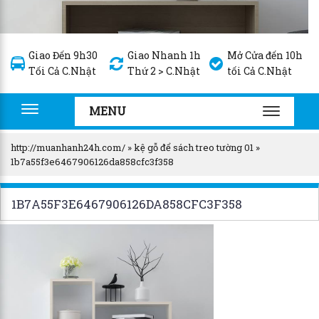
Giao Đến 9h30
Giao Nhanh 1h
Mở Cửa đến 10h
Tối Cả C.Nhật
Thứ 2 > C.Nhật
tối Cả C.Nhật
MENU
Toggle
TOGGLE
navigation
NAVIGA
http://muanhanh24h.com/
»
kệ gỗ để sách treo tường 01
»
1b7a55f3e6467906126da858cfc3f358
1B7A55F3E6467906126DA858CFC3F358