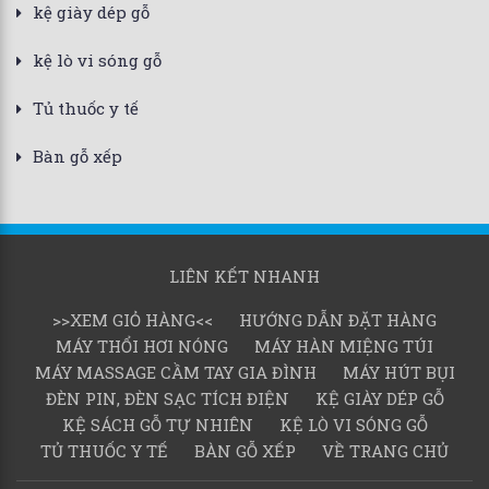
kệ giày dép gỗ
kệ lò vi sóng gỗ
Tủ thuốc y tế
Bàn gỗ xếp
LIÊN KẾT NHANH
>>XEM GIỎ HÀNG<<
HƯỚNG DẪN ĐẶT HÀNG
MÁY THỔI HƠI NÓNG
MÁY HÀN MIỆNG TÚI
MÁY MASSAGE CẦM TAY GIA ĐÌNH
MÁY HÚT BỤI
ĐÈN PIN, ĐÈN SẠC TÍCH ĐIỆN
KỆ GIÀY DÉP GỖ
KỆ SÁCH GỖ TỰ NHIÊN
KỆ LÒ VI SÓNG GỖ
TỦ THUỐC Y TẾ
BÀN GỖ XẾP
VỀ TRANG CHỦ