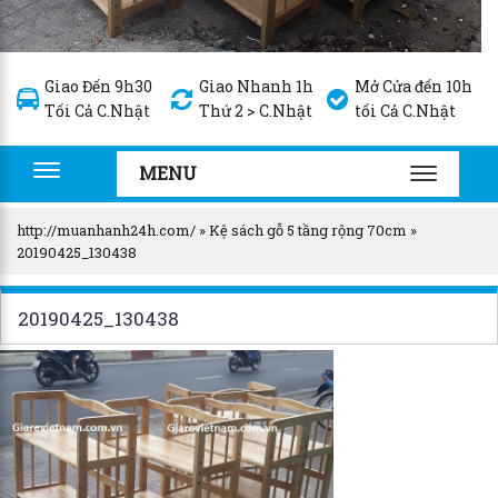
Giao Đến 9h30
Giao Nhanh 1h
Mở Cửa đến 10h
Tối Cả C.Nhật
Thứ 2 > C.Nhật
tối Cả C.Nhật
MENU
Toggle
TOGGLE
navigation
NAVIGA
http://muanhanh24h.com/
»
Kệ sách gỗ 5 tầng rộng 70cm
»
20190425_130438
20190425_130438