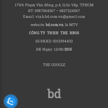
179/6 Phạm Văn Đồng, p.4, Q.Gò Vấp. TPHCM
ĐT: 0987064567 – 0837224567
Email: vinh.bd.com.vn@gmail.com
website:
bd.com.vn
là MTV
CÔNG TY TNHH THE BROS
Số ĐKKD: 0313394433
ĐK Ngày: 12/08/
2015
THE GOOGLE
bd