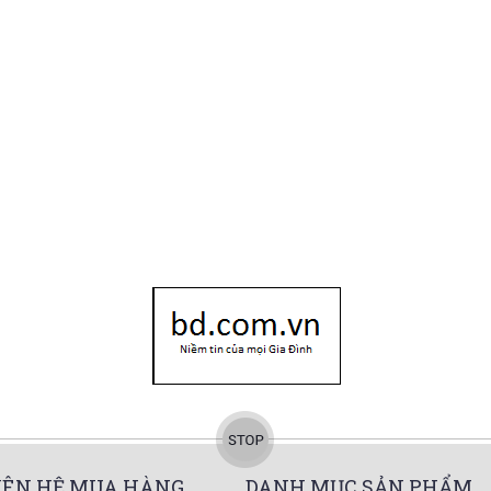
IÊN HỆ MUA HÀNG
DANH MỤC SẢN PHẨM