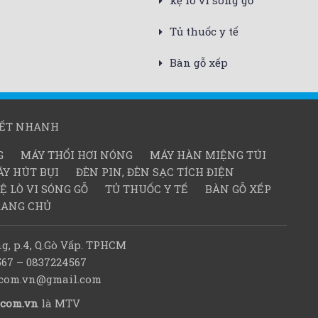
kệ lò vi sóng gỗ
Tủ thuốc y tế
Bàn gỗ xếp
KẾT NHANH
G
MÁY THỔI HƠI NÓNG
MÁY HÀN MIỆNG TÚI
Y HÚT BỤI
ĐÈN PIN, ĐÈN SẠC TÍCH ĐIỆN
Ệ LÒ VI SÓNG GỖ
TỦ THUỐC Y TẾ
BÀN GỖ XẾP
RANG CHỦ
g, p.4, Q.Gò Vấp. TPHCM
567 – 0837224567
d.com.vn@gmail.com
.com.vn
là MTV