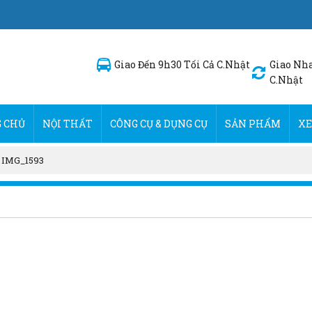
Giao Đến 9h30 Tối Cả C.Nhật
Giao Nha
C.Nhật
 CHỦ
NỘI THẤT
CÔNG CỤ & DỤNG CỤ
SẢN PHẨM
XE
»
IMG_1593