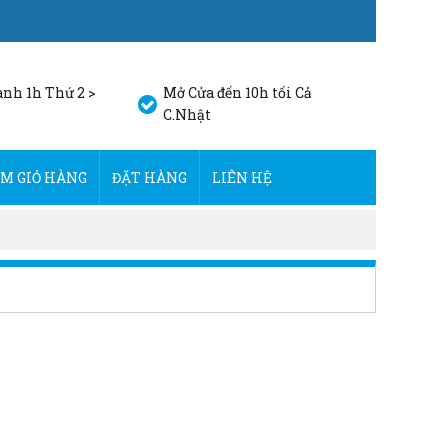
nh 1h Thứ 2 >
Mở Cửa đến 10h tối Cả
C.Nhật
M GIỎ HÀNG
ĐẶT HÀNG
LIÊN HỆ