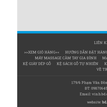
LIÊN 
>>XEM GIỎ HÀNG<<
HƯỚNG DẪN ĐẶT HÀN
MÁY MASSAGE CẦM TAY GIA ĐÌNH
MÁ
KỆ GIÀY DÉP GỖ
KỆ SÁCH GỖ TỰ NHIÊN
K
VỀ T
179/6 Phạm Văn Đồn
ĐT: 0987064
Email: vinh.b
website:
bd