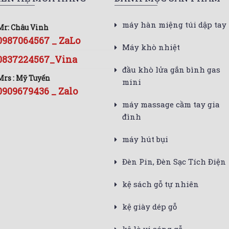
máy hàn miệng túi dập tay
Mr: Châu Vinh
0987064567 _ ZaLo
Máy khò nhiệt
0837224567_Vina
đầu khò lửa gắn bình gas
Mrs : Mỹ Tuyến
mini
0909679436 _ Zalo
máy massage cầm tay gia
đình
máy hút bụi
Đèn Pin, Đèn Sạc Tích Điện
kệ sách gỗ tự nhiên
kệ giày dép gỗ