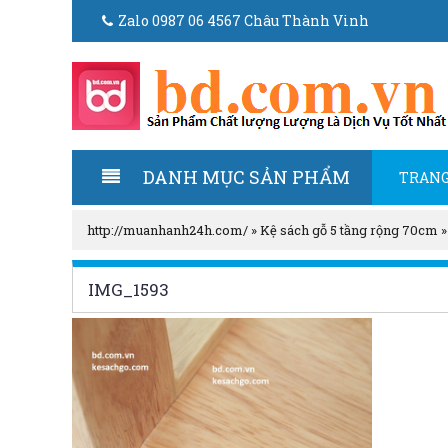
Zalo 0987 06 4567 Châu Thành Vinh
DANH MỤC SẢN PHẨM
TRANG
http://muanhanh24h.com/
»
Kệ sách gỗ 5 tầng rộng 70cm
IMG_1593