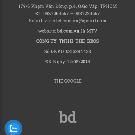
179/6 Phạm Văn Đồng, p.4, Q.Gò Vấp. TPHCM
ĐT: 0987064567 – 0837224567
Email: vinh.bd.com.vn@gmail.com
website:
bd.com.vn
là MTV
CÔNG TY TNHH THE BROS
Số ĐKKD: 0313394433
ĐK Ngày: 12/08/
2015
THE GOOGLE
bd