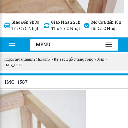
Giao Đến 9h30
Giao Nhanh 1h
Mở Cửa đến 10h
Tối Cả C.Nhật
Thứ 2 > C.Nhật
tối Cả C.Nhật
MENU
Toggle
TOGGLE
navigation
NAVIGA
http://muanhanh24h.com/
»
Kệ sách gỗ 5 tầng rộng 70cm
»
IMG_1587
IMG_1587