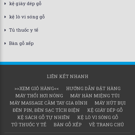
kệ giày dép gỗ
kệ lò vi sóng gỗ
Tủ thuốc y tế
Bàn gỗ xếp
LIÊN KẾT NHANH
>>XEM GIỎ HÀNG<<
HƯỚNG DẪN ĐẶT HÀNG
MÁY THỔI HƠI NÓNG
MÁY HÀN MIỆNG TÚI
MÁY MASSAGE CẦM TAY GIA ĐÌNH
MÁY HÚT BỤI
ĐÈN PIN, ĐÈN SẠC TÍCH ĐIỆN
KỆ GIÀY DÉP GỖ
KỆ SÁCH GỖ TỰ NHIÊN
KỆ LÒ VI SÓNG GỖ
TỦ THUỐC Y TẾ
BÀN GỖ XẾP
VỀ TRANG CHỦ