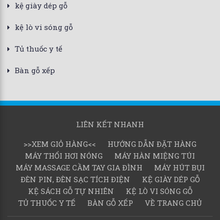
kệ giày dép gỗ
kệ lò vi sóng gỗ
Tủ thuốc y tế
Bàn gỗ xếp
LIÊN KẾT NHANH
>>XEM GIỎ HÀNG<<
HƯỚNG DẪN ĐẶT HÀNG
MÁY THỔI HƠI NÓNG
MÁY HÀN MIỆNG TÚI
MÁY MASSAGE CẦM TAY GIA ĐÌNH
MÁY HÚT BỤI
ĐÈN PIN, ĐÈN SẠC TÍCH ĐIỆN
KỆ GIÀY DÉP GỖ
KỆ SÁCH GỖ TỰ NHIÊN
KỆ LÒ VI SÓNG GỖ
TỦ THUỐC Y TẾ
BÀN GỖ XẾP
VỀ TRANG CHỦ