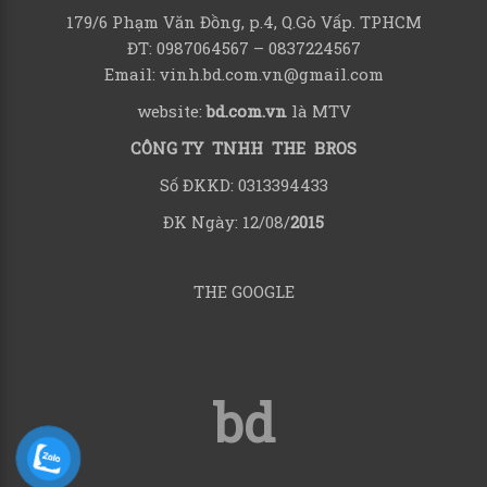
179/6 Phạm Văn Đồng, p.4, Q.Gò Vấp. TPHCM
ĐT: 0987064567 – 0837224567
Email: vinh.bd.com.vn@gmail.com
website:
bd.com.vn
là MTV
CÔNG TY TNHH THE BROS
Số ĐKKD: 0313394433
ĐK Ngày: 12/08/
2015
THE GOOGLE
bd