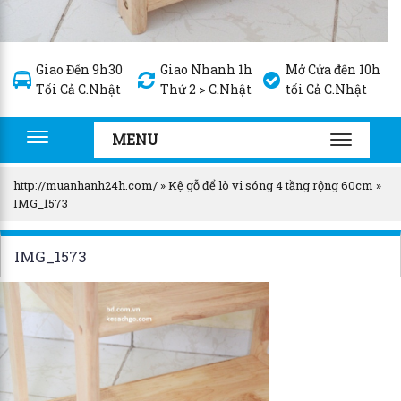
Giao Đến 9h30
Giao Nhanh 1h
Mở Cửa đến 10h
Tối Cả C.Nhật
Thứ 2 > C.Nhật
tối Cả C.Nhật
MENU
Toggle
TOGGLE
navigation
NAVIGA
http://muanhanh24h.com/
»
Kệ gỗ để lò vi sóng 4 tầng rộng 60cm
»
IMG_1573
IMG_1573